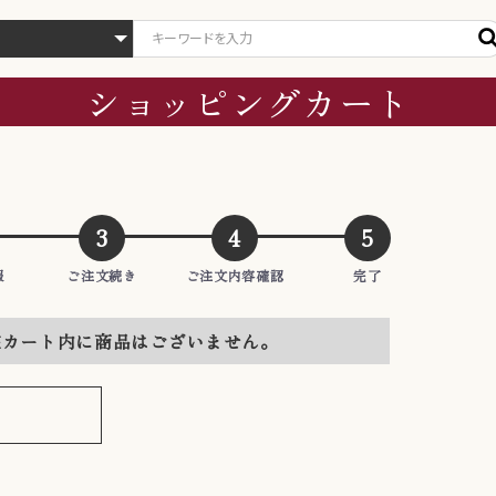
ショッピングカート
3
4
5
報
ご注文
続き
ご注文
内容
確認
完了
在カート内に商品はございません。