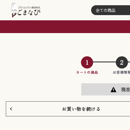
1
2
カート
の
商品
お客様
情
現
お買い物を続ける