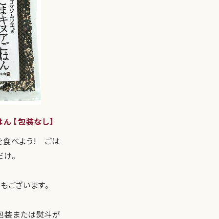
ん 【包装なし】
を食べよう! ごは
だけ。
もございます。
包装または熨斗が