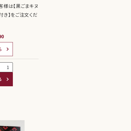
客様は【黒ごまキヌ
付き】をご注文くだ
90
ら
る