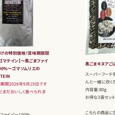
けの特別価格！賞味期限間
ゴマテイン】～黒ごまファイ
黒ごまキヌアごは
00%～ゴマソムリエの
スーパーフード
TEIN
んと一緒に炊く
期限2026年9月19日です
内容量:80g
だまだおいしく食べられま
お得な3袋セット
こちらの商品に
ファイバー100%