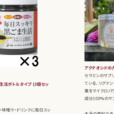
アクテオシドの
セサミンのサプ
ている、リグナ
生活ボトルタイプ (3個セッ
葉をマイクロパ
成分100%のサ
・味噌汁・ドリンクに毎日スッ
本品の原料であ