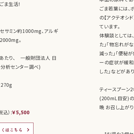
ごま生活!
ごま若葉には、
の【アクテオシ
ています。
セサミン約1000mg、アルギ
体験談としては、
000mg。
た」「物忘れがな
減った」「便秘が
0gあたり、 一般財団法人 日
ーの症状が緩和
分析センター調べ)
した」などがあり
270g
ティースプーン2
(200mL目安
晩 お召し上がり
税込）:
￥5,500
しくはこちら
*お得な3個セ