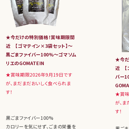
★今だけの特別価格！賞味期限間
近 【ゴマテイン×3袋セット】～
黒ごまファイバー100%～ゴマソム
★今だ
リエのGOMATEIN
近 【
★賞味期限2026年9月19日です
バー1
が、まだまだおいしく食べられま
GOMA
す！
★賞味
が、ま
す！
黒ごまファイバー100%
カロリーを気にせず、ごまの栄養を
黒ごま