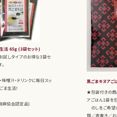
活 65g (3袋セット)
のお試しタイプのお得な3袋セ
す。
・味噌汁・ドリンクに毎日スッ
黒ごまキヌアごは
ごま生活!
★包装付きの商
アごはん1袋を
胡麻協会認定品)
のしをご希望の
類／表書き／お