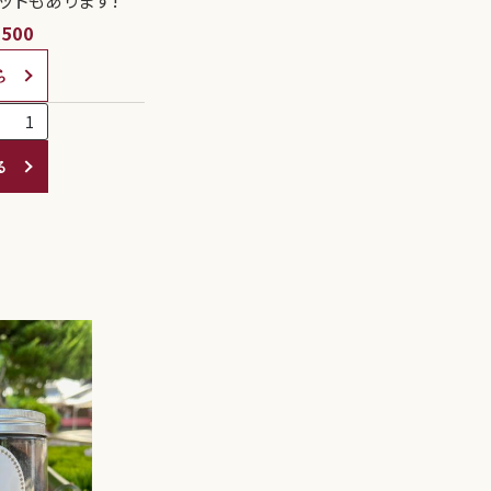
,500
ら
る