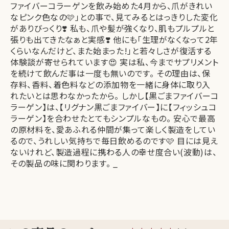
ファイバーコラーゲンを飲み始めた4月から、爪がきれい
なピンク色なの🩷」との事で、見てみるとはっきりした変化
がありびっくり❣️ 私も、爪や髪が強くなり、肌もプルプルと
張りも出てきたなぁと実感❣️ 他にも「生理がなくなって2年
くらいなんだけど、また始まった!」と若々しさが復活する
体験談が寄せられています😍 実は私、今までサプリメント
を続けて飲んだ事は一度も無いのです。 その理由は、保
存料、香料、着色料などの添加物を一緒に身体に取り入
れたいとは思わなかったから。 しかし【黒ごまファイバーコ
ラーゲン】は、【リグナン黒ごまファイバー】に【フィッシュコ
ラーゲン】を合わせたとてもシンプルなもの。 安心で最高
の原材料を、愛あふれる仲間が集って楽しく製造をしてい
るので、うれしい気持ちで毎日飲めるのです🩷 目には見え
ないけれど、製造過程に携わる人の幸せ度合い(波動)は、
その製品の味に関わります。 _