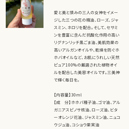
愛と美と慎みの三人の女神をイメー
ジした三つの花の精油、ローズ、ジャ
スミン、ネロリを配合。そして、セサミ
ンを豊富に含んだ抗酸化作用の高い
リグナンリッチ黒ごま油、美肌効果の
高いアルガンオイルや、乾燥を防ぐホ
ホバオイルなど、お肌にうれしい天然
ピュア100%の厳選された植物オイ
ルを配合した美容オイルです。三美神
で輝く毎日を。
【内容量】30ml
【成 分】ホホバ種子油、ゴマ油、アル
ガニアスピノサ核油、ローズ油、ビタ
ーオレンジ花油、ジャスミン油、ニュコ
ウジュ油、コショウ果実油