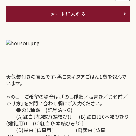
カートに入れる
★包装付きの商品です。黒ごまキヌアごはん1袋を包んで
います。
＊のし ご希望の場合は、「のし種類／表書き／お名前／
かけ方」をお問い合わせ欄にご入力ください。
●のし種類 (記号:A～G)
(A)紅白〔花結び(蝶結び)〕 (B)紅白〔10本結びきり
(婚礼用)〕 (C)紅白〔5本結びきり)〕
(D)黒白〔仏事用〕 (E)黄白〔仏事