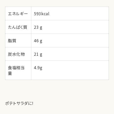
エネルギー
593kcal
たんぱく質
23 g
脂質
46 g
炭水化物
21 g
食塩相当
4.9g
量
ポテトサラダに!