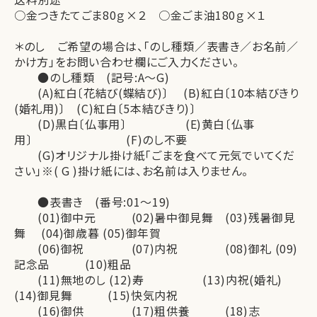
○金つきたてごま80ｇ×２ ○金ごま油180ｇ×１
＊のし ご希望の場合は、「のし種類／表書き／お名前／
かけ方」をお問い合わせ欄にご入力ください。
●のし種類 (記号:A～G)
(A)紅白〔花結び(蝶結び)〕 (B)紅白〔10本結びきり
(婚礼用)〕 (C)紅白〔5本結びきり)〕
(D)黒白〔仏事用〕 (E)黄白〔仏事
用〕 (F)のし不要
(G)オリジナル掛け紙「ごまを食べて元気でいてくだ
さい」※( G )掛け紙には、お名前は入りません。
●表書き (番号:01～19)
(01)御中元 (02)暑中御見舞 (03)残暑御見
舞 (04)御歳暮 (05)御年賀
(06)御祝 (07)内祝 (08)御礼 (09)
記念品 (10)粗品
(11)無地のし (12)寿 (13)内祝(婚礼)
(14)御見舞 (15)快気内祝
(16)御供 (17)粗供養 (18)志