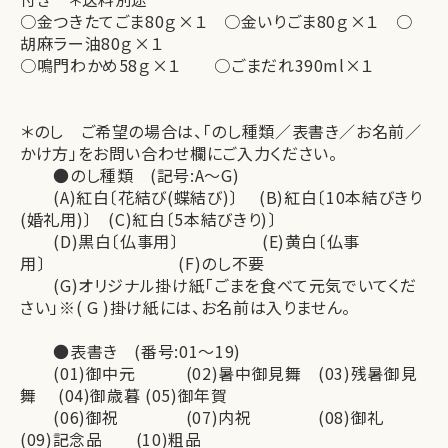
○金つきたてごま80ｇ×１ ○金いりごま80ｇ×１ ○
胡麻ラー油80ｇ×１
○鳴門わかめ58ｇ×１ ○ごまだれ390ml×１
＊のし ご希望の場合は、「のし種類／表書き／お名前／
かけ方」をお問い合わせ欄にご入力ください。
●のし種類 (記号:A～G)
(A)紅白〔花結び(蝶結び)〕 (B)紅白〔10本結びきり
(婚礼用)〕 (C)紅白〔5本結びきり)〕
(D)黒白〔仏事用〕 (E)黄白〔仏事
用〕 (F)のし不要
(G)オリジナル掛け紙「ごまを食べて元気でいてくだ
さい」※( G )掛け紙には、お名前は入りません。
●表書き (番号:01～19)
(01)御中元 (02)暑中御見舞 (03)残暑御見
舞 (04)御歳暮 (05)御年賀
(06)御祝 (07)内祝 (08)御礼
(09)記念品 (10)粗品